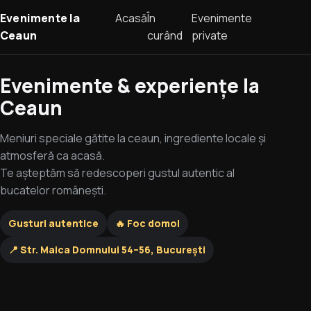
Evenimente la
Acasă
În
Evenimente
Ceaun
curând
private
Evenimente & experiențe la
Ceaun
Meniuri speciale gătite la ceaun, ingrediente locale și
atmosferă ca acasă.
Te așteptăm să redescoperi gustul autentic al
bucatelor românești.
Gusturi autentice
🔥 Foc domol
📍 Str. Maica Domnului 54–56, București