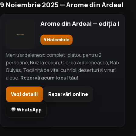
9 Noiembrie 2025 — Arome din Ardeal
Arome din Ardeal — ediția I
9 Noiembrie
Meniu ardelenesc complet: platou pentru 2
persoane, Bulz la ceaun, Ciorbă ardelenească, Bab
Gulyas, Tocăniță de vițel cu hribi, deserturi și vinuri
alese.
Rezervă acum locul tău!
Vezi detalii
Rezervări online
💬 WhatsApp